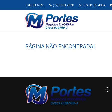
CRECI 39769-J
(17) 3363-2080
(17) 98155-4004
PÁGINA NÃO ENCONTRADA!
O 