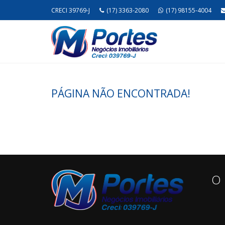
CRECI 39769-J
(17) 3363-2080
(17) 98155-4004
PÁGINA NÃO ENCONTRADA!
O 