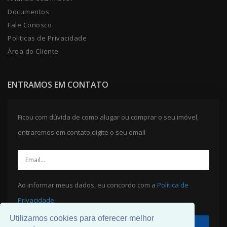
Documentos
Fale Conosco
Politicas de Privacidade
Área do Cliente
ENTRAMOS EM CONTATO
Ficou com dúvida de como alugar ou comprar o seu imóvel,
entraremos em contato,digite o seu email
Ao informar meus dados, eu concordo com a
Política de
Privacidade
.
Utilizamos cookies para oferecer melhor
ENVIAR