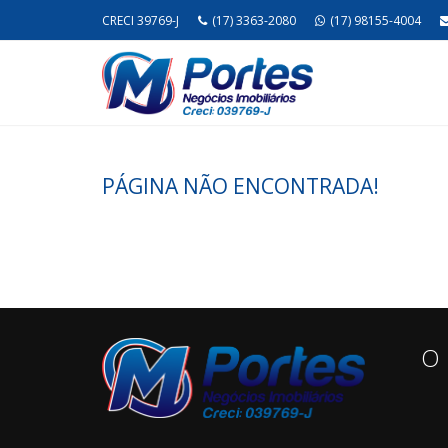
CRECI 39769-J
(17) 3363-2080
(17) 98155-4004
PÁGINA NÃO ENCONTRADA!
O 