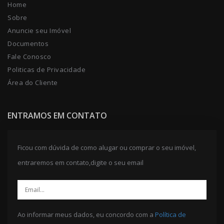
Home
Sobre
Anuncie seu Imóvel
Documentos
Fale Conosco
Politicas de Privacidade
Área do Cliente
ENTRAMOS EM CONTATO
Ficou com dúvida de como alugar ou comprar o seu imóvel,
entraremos em contato,digite o seu email
Ao informar meus dados, eu concordo com a
Política de